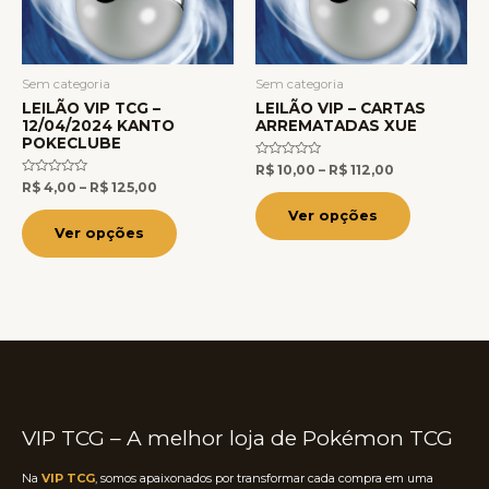
As
As
opções
opções
podem
podem
ser
ser
Sem categoria
Sem categoria
LEILÃO VIP TCG –
LEILÃO VIP – CARTAS
escolhidas
escolhidas
12/04/2024 KANTO
ARREMATADAS XUE
na
na
POKECLUBE
página
página
Avaliação
R$
10,00
–
R$
112,00
0
Avaliação
R$
4,00
–
R$
125,00
do
do
de
0
5
de
Ver opções
produto
produto
5
Ver opções
VIP TCG – A melhor loja de Pokémon TCG
Na
VIP TCG
, somos apaixonados por transformar cada compra em uma