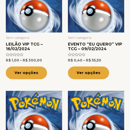
várias
várias
variantes.
variantes.
As
As
opções
opções
podem
podem
ser
ser
Sem categoria
Sem categoria
LEILÃO VIP TCG –
EVENTO “EU QUERO” VIP
escolhidas
escolhidas
16/02/2024
TCG – 09/02/2024
na
na
página
página
Avaliação
Avaliação
R$
1,00
–
R$
300,00
R$
0,40
–
R$
55,50
0
0
do
do
de
de
5
5
Ver opções
Ver opções
produto
produto
Price
Price
Este
Este
range:
range:
produto
produto
R$ 4,00
R$ 10,00
through
through
tem
tem
R$ 125,00
R$ 112,00
várias
várias
variantes.
variantes.