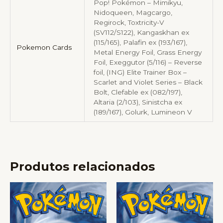
Pop! Pokémon – Mimikyu,
Nidoqueen, Magcargo,
Regirock, Toxtricity-V
(SV112/S122), Kangaskhan ex
(115/165), Palafin ex (193/167),
Pokemon Cards
Metal Energy Foil, Grass Energy
Foil, Exeggutor (5/116) – Reverse
foil, (ING) Elite Trainer Box –
Scarlet and Violet Series – Black
Bolt, Clefable ex (082/197),
Altaria (2/103), Sinistcha ex
(189/167), Golurk, Lumineon V
Produtos relacionados
Price
Price
Este
Este
range:
range:
produto
produto
R$ 1,00
R$ 0,40
through
through
tem
tem
R$ 300,00
R$ 55,50