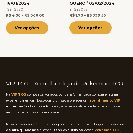
16/01/2024
QUERO” 02/02/2024
na
na
página
página
Avaliação
Avaliação
R$
4,00
–
R$
660,00
R$
1,70
–
R$
399,50
0
0
do
do
de
de
5
5
Ver opções
Ver opções
produto
produto
VIP TCG – A melhor loja de Pokémon TCG
Na
VIP TCG
, somos apaixonados por transformar cada compra em uma
experiência única. Nosso compromisso é oferecer um
atendimento VIP
incomparável
, onde cada interação é personalizada e feita para você se
sentir parte da nossa comunidade.
Nossa missão vai além de vender produtos: buscamos entregar um
serviço
de alta qualidade
aliado a
itens exclusivos
, desde
Pokémon TCG
,