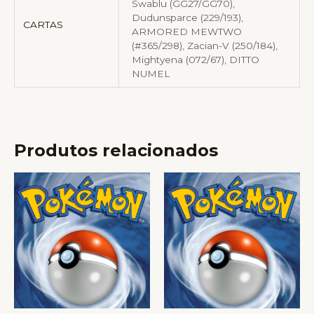
Swablu (GG27/GG70),
Dudunsparce (229/193),
CARTAS
ARMORED MEWTWO
(#365/298), Zacian-V (250/184),
Mightyena (072/67), DITTO
NUMEL
Produtos relacionados
Price
Price
Este
Este
range:
range:
produto
produto
R$ 4,00
R$ 4,00
through
through
tem
tem
R$ 192,00
R$ 125,00
várias
várias
variantes.
variantes.
As
As
opções
opções
podem
podem