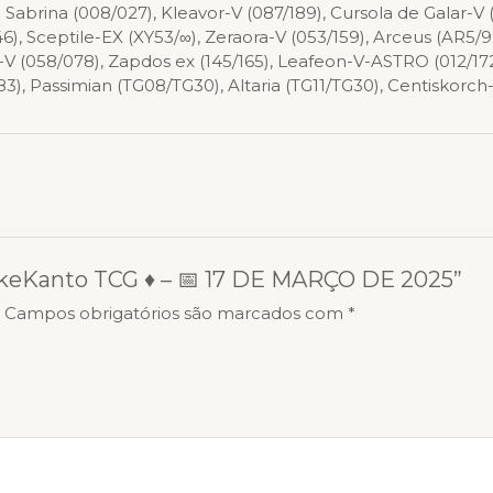
a Sabrina (008/027), Kleavor-V (087/189), Cursola de Galar-V 
46), Sceptile-EX (XY53/∞), Zeraora-V (053/159), Arceus (AR5/9
-V (058/078), Zapdos ex (145/165), Leafeon-V-ASTRO (012/1
83), Passimian (TG08/TG30), Altaria (TG11/TG30), Centiskorch-
 PokeKanto TCG ♦ – 📅 17 DE MARÇO DE 2025”
.
Campos obrigatórios são marcados com
*