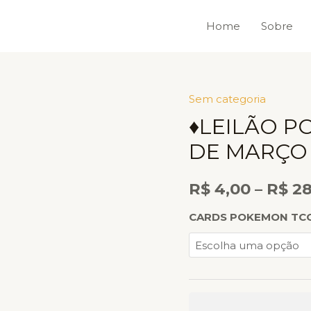
Home
Sobre
Sem categoria
♦Leilão
♦LEILÃO PO
PokeKanto
TCG
DE MARÇO 
♦
–
R$
4,00
–
R$
28
📅
17
CARDS POKEMON TC
DE
MARÇO
DE
2025
quantidade