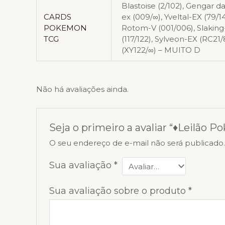
Blastoise (2/102), Gengar d
CARDS
ex (009/∞), Yveltal-EX (79/1
POKEMON
Rotom-V (001/006), Slaking
TCG
(117/122), Sylveon-EX (RC21/
(XY122/∞) – MUITO D
Não há avaliações ainda.
Seja o primeiro a avaliar “♦Leilão
O seu endereço de e-mail não será publicado
Sua avaliação
*
Sua avaliação sobre o produto
*