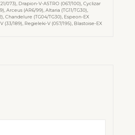
(21/073), Drapion-V-ASTRO (067/100), Cyclizar
9), Arceus (AR6/99), Altaria (TG11/TG30),
72), Chandelure (TG04/TG30), Espeon-EX
V (33/189), Regieleki-V (057/195), Blastoise-EX