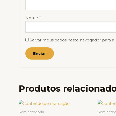
Nome
*
Salvar meus dados neste navegador para a
Produtos relacionad
Price
Este
range:
produto
R$ 3,00
Sem categoria
Sem categ
through