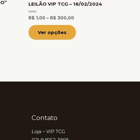
tem
RO”
LEILÃO VIP TCG – 16/02/2024
R$ 300,00
várias
Avaliação
s.
variantes.
R$
1,00
–
R$
300,00
0
de
As
5
Ver opções
opções
podem
ser
das
escolhidas
na
página
do
produto
Contato
Loja – VIP TCG
(12) 9 8152-1968