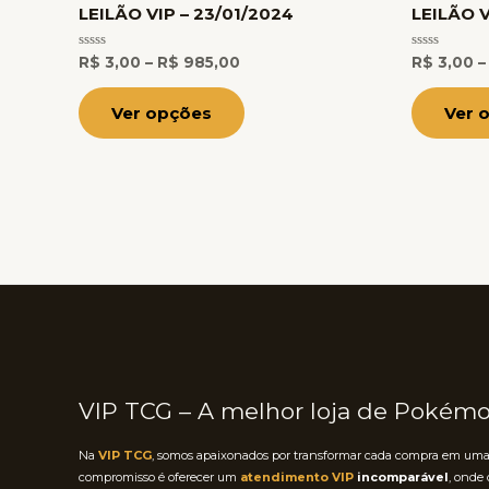
tem
LEILÃO VIP – 23/01/2024
LEILÃO 
R$ 985,00
várias
Avaliação
Avaliação
variantes.
R$
3,00
–
R$
985,00
R$
3,00
–
0
0
de
de
As
5
5
Ver opções
Ver 
opções
podem
ser
escolhidas
na
página
do
produto
VIP TCG – A melhor loja de Pokém
Na
VIP TCG
, somos apaixonados por transformar cada compra em uma 
compromisso é oferecer um
atendimento VIP
incomparável
, onde 