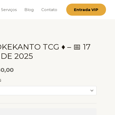
Serviços
Blog
Contato
Entrada VIP
Price
KEKANTO TCG ♦ – 📅 17
range:
DE 2025
R$ 4,00
0,00
through
G
R$ 280,00