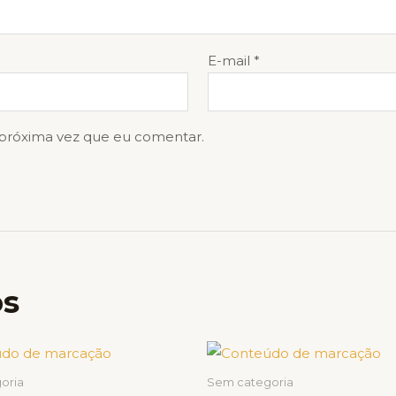
E-mail
*
 próxima vez que eu comentar.
os
Price
Price
Este
Este
range:
range:
produto
produto
R$ 3,00
R$ 0,70
oria
Sem categoria
through
through