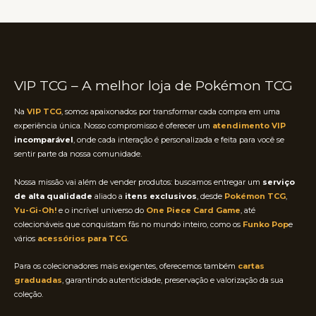
VIP TCG – A melhor loja de Pokémon TCG
Na
VIP TCG
, somos apaixonados por transformar cada compra em uma
experiência única. Nosso compromisso é oferecer um
atendimento VIP
incomparável
, onde cada interação é personalizada e feita para você se
sentir parte da nossa comunidade.
Nossa missão vai além de vender produtos: buscamos entregar um
serviço
de alta qualidade
aliado a
itens exclusivos
, desde
Pokémon TCG
,
Yu-Gi-Oh!
e o incrível universo do
One Piece Card Game
, até
colecionáveis que conquistam fãs no mundo inteiro, como os
Funko Pop
e
vários
acessórios para TCG
.
Para os colecionadores mais exigentes, oferecemos também
cartas
graduadas
, garantindo autenticidade, preservação e valorização da sua
coleção.