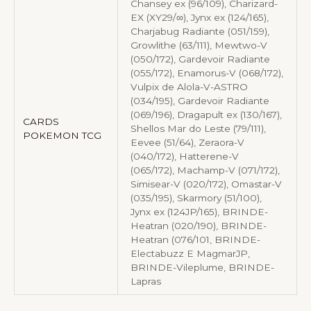
Chansey ex (96/109), Charizard-
EX (XY29/∞), Jynx ex (124/165),
Charjabug Radiante (051/159),
Growlithe (63/111), Mewtwo-V
(050/172), Gardevoir Radiante
(055/172), Enamorus-V (068/172),
Vulpix de Alola-V-ASTRO
(034/195), Gardevoir Radiante
(069/196), Dragapult ex (130/167),
CARDS
Shellos Mar do Leste (79/111),
POKEMON TCG
Eevee (51/64), Zeraora-V
(040/172), Hatterene-V
(065/172), Machamp-V (071/172),
Simisear-V (020/172), Omastar-V
(035/195), Skarmory (51/100),
Jynx ex (124JP/165), BRINDE-
Heatran (020/190), BRINDE-
Heatran (076/101, BRINDE-
Electabuzz E MagmarJP,
BRINDE-Vileplume, BRINDE-
Lapras