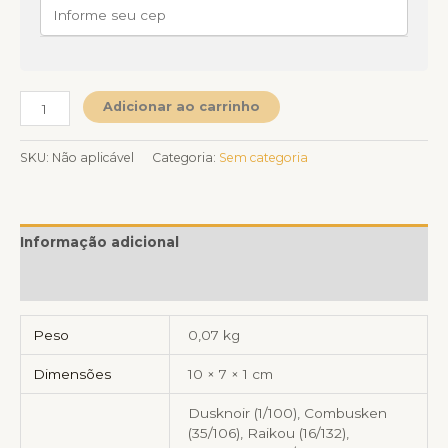
Adicionar ao carrinho
SKU:
Não aplicável
Categoria:
Sem categoria
Informação adicional
Avaliações (0)
Peso
0,07 kg
Dimensões
10 × 7 × 1 cm
Dusknoir (1/100), Combusken
(35/106), Raikou (16/132),