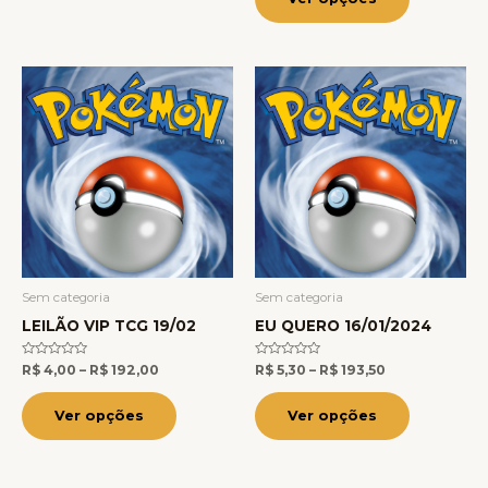
Price
Price
Este
Este
range:
range:
produto
produto
R$ 4,00
R$ 5,30
through
through
tem
tem
R$ 192,00
R$ 193,50
várias
várias
variantes.
variantes.
As
As
opções
opções
podem
podem
ser
ser
Sem categoria
Sem categoria
escolhidas
escolhidas
LEILÃO VIP TCG 19/02
EU QUERO 16/01/2024
na
na
Avaliação
Avaliação
R$
4,00
–
R$
192,00
R$
5,30
–
R$
193,50
página
página
0
0
de
de
5
5
do
do
Ver opções
Ver opções
produto
produto