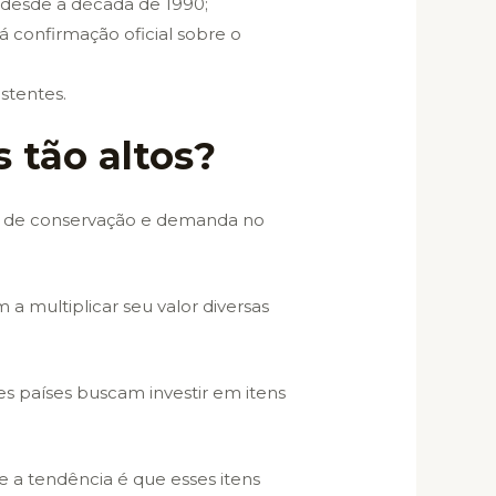
s desde a década de 1990;
á confirmação oficial sobre o
stentes.
 tão altos?
do de conservação e demanda no
a multiplicar seu valor diversas
es países buscam investir em itens
, e a tendência é que esses itens