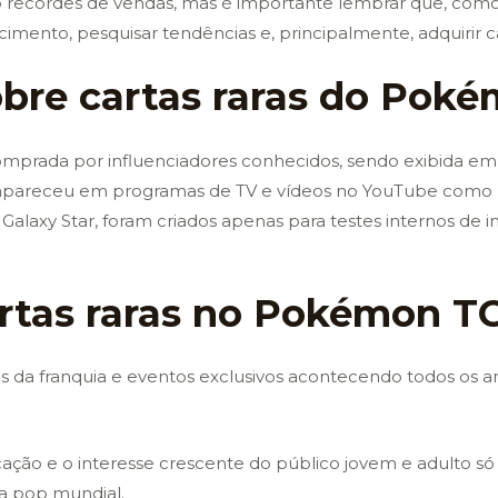
 recordes de vendas, mas é importante lembrar que, como 
ecimento, pesquisar tendências e, principalmente, adquirir 
obre cartas raras do Pok
comprada por influenciadores conhecidos, sendo exibida em 
já apareceu em programas de TV e vídeos no YouTube como 
 Galaxy Star, foram criados apenas para testes internos d
artas raras no Pokémon T
 da franquia e eventos exclusivos acontecendo todos os an
ação e o interesse crescente do público jovem e adulto só 
ra pop mundial.