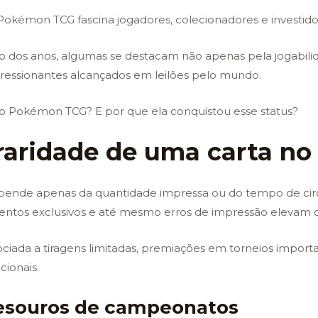
 Pokémon TCG fascina jogadores, colecionadores e investid
go dos anos, algumas se destacam não apenas pela jogabil
mpressionantes alcançados em leilões pelo mundo.
a do Pokémon TCG? E por que ela conquistou esse status?
 raridade de uma carta 
ende apenas da quantidade impressa ou do tempo de circu
ventos exclusivos e até mesmo erros de impressão elevam o
ociada a tiragens limitadas, premiações em torneios impor
ionais.
tesouros de campeonatos